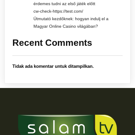
érdemes tudni az első játék előtt
cw-check-https://test.com/
Útmutató kezdőknek: hogyan indulj el a
Magyar Online Casino világában?
Recent Comments
Tidak ada komentar untuk ditampilkan.