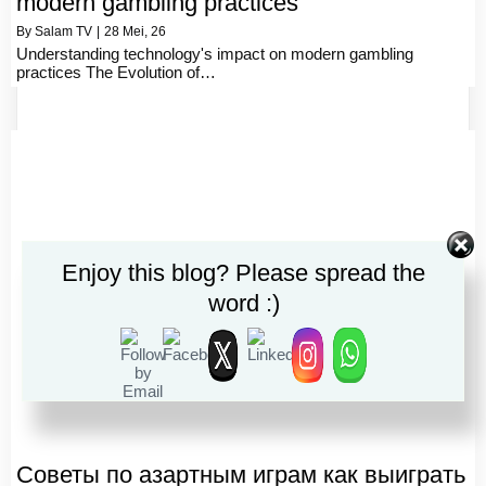
modern gambling practices
By
Salam TV
|
28
Mei, 26
Understanding technology's impact on modern gambling
practices The Evolution of…
Enjoy this blog? Please spread the
word :)
Советы по азартным играм как выиграть