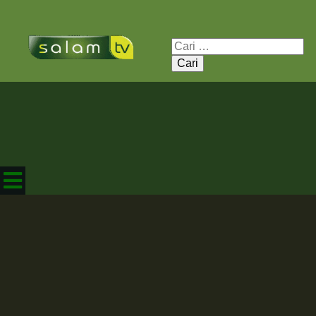
Cari
untuk: