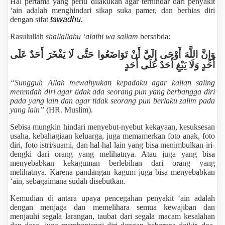
Hal pertama yang perlu dilakukan agar terhindar dari penyakit
‘ain adalah menghindari sikap suka pamer, dan berhias diri
dengan sifat
tawadhu
.
Rasulullah
shallallahu ‘alaihi wa sallam
bersabda:
وَإِنَّ اللَّهَ أَوْحَى إِلَيَّ أَنْ تَوَاضَعُوا حَتَّى لَا يَفْخَرَ أَحَدٌ عَلَى
أَحَدٍ وَلَا يَبْغِ أَحَدٌ عَلَى أَحَدٍ
“Sungguh Allah mewahyukan kepadaku agar kalian saling
merendah diri agar tidak ada seorang pun yang berbangga diri
pada yang lain dan agar tidak seorang pun berlaku zalim pada
yang lain”
(HR. Muslim).
Sebisa mungkin hindari menyebut-nyebut kekayaan, kesuksesan
usaha, kebahagiaan keluarga, juga memamerkan foto anak, foto
diri, foto istri/suami, dan hal-hal lain yang bisa menimbulkan iri-
dengki dari orang yang melihatnya. Atau juga yang bisa
menyebabkan kekaguman berlebihan dari orang yang
melihatnya. Karena pandangan kagum juga bisa menyebabkan
‘ain, sebagaimana sudah disebutkan.
Kemudian di antara upaya pencegahan penyakit ‘ain adalah
dengan menjaga dan memelihara semua kewajiban dan
menjauhi segala larangan, taubat dari segala macam kesalahan