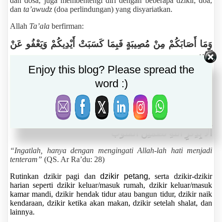
dan dosa, juga membentengi diri dengan beberapa dzikir, doa,
dan
ta’awudz
(doa perlindungan) yang disyariatkan.
Allah
Ta’ala
berfirman:
وَمَا أَصَابَكُمْ مِنْ مُصِيبَةٍ فَبِمَا كَسَبَتْ أَيْدِيكُمْ وَيَعْفُو عَنْ
كَثِيرٍ
Enjoy this blog? Please spread the
“Dan musibah apa saja yang menimpa kalian, maka
disebabkan oleh perbuatan tangan kalian sendiri, dan Allah
word :)
memaafkan sebagian besar (dari kesalahan-
kesalahanmu)”
(QS. Asy-Syuura: 30).
Allah
Ta’ala
juga berfirman:
أَلَا بِذِكْرِ اللَّهِ تَطْمَئِنُّ الْقُلُوبُ
“Ingatlah, hanya dengan mengingati Allah-lah hati menjadi
tenteram”
(QS. Ar Ra’du: 28)
Rutinkan dzikir pagi dan
dzikir petang
, serta dzikir-dzikir
harian seperti dzikir keluar/masuk rumah, dzikir keluar/masuk
kamar mandi, dzikir hendak tidur atau bangun tidur, dzikir naik
kendaraan, dzikir ketika akan makan, dzikir setelah shalat, dan
lainnya.