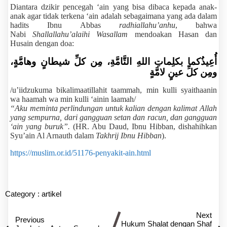
Diantara dzikir pencegah ‘ain yang bisa dibaca kepada anak-
anak agar tidak terkena ‘ain adalah sebagaimana yang ada dalam
hadits Ibnu Abbas
radhiallahu’anhu
, bahwa
Nabi
Shallallahu’alaihi Wasallam
mendoakan Hasan dan
Husain dengan doa:
أُعِيذُكما بكلِماتِ اللهِ التَّامَّةِ، مِن كلِّ شيطانٍ وهامَّةٍ،
ومِن كلِّ عينٍ لامَّةٍ
/u’iidzukuma bikalimaatillahit taammah, min kulli syaithaanin
wa haamah wa min kulli ‘ainin laamah/
“Aku meminta perlindungan untuk kalian dengan kalimat Allah
yang sempurna, dari gangguan setan dan racun, dan gangguan
‘ain yang buruk”.
(HR. Abu Daud, Ibnu Hibban, dishahihkan
Syu’ain Al Arnauth dalam
Takhrij Ibnu Hibban
).
https://muslim.or.id/51176-penyakit-ain.html
Category :
artikel
Next
Previous
Hukum Shalat dengan Shaf