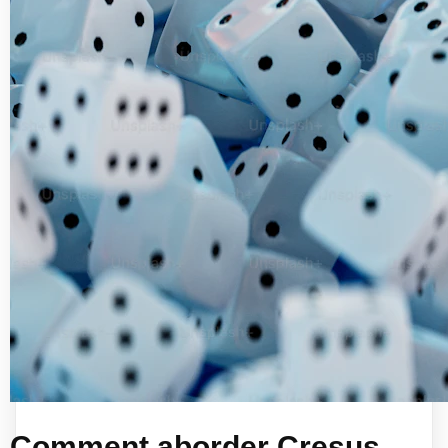
Comment aborder Cresus