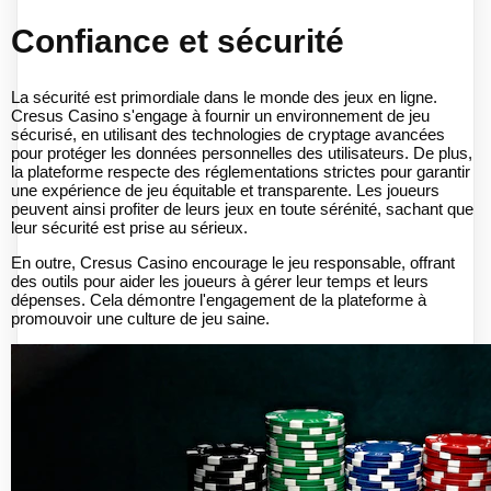
Confiance et sécurité
La sécurité est primordiale dans le monde des jeux en ligne.
Cresus Casino s'engage à fournir un environnement de jeu
sécurisé, en utilisant des technologies de cryptage avancées
pour protéger les données personnelles des utilisateurs. De plus,
la plateforme respecte des réglementations strictes pour garantir
une expérience de jeu équitable et transparente. Les joueurs
peuvent ainsi profiter de leurs jeux en toute sérénité, sachant que
leur sécurité est prise au sérieux.
En outre, Cresus Casino encourage le jeu responsable, offrant
des outils pour aider les joueurs à gérer leur temps et leurs
dépenses. Cela démontre l'engagement de la plateforme à
promouvoir une culture de jeu saine.