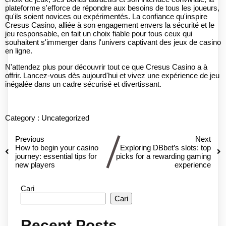
plateforme s'efforce de répondre aux besoins de tous les joueurs,
qu'ils soient novices ou expérimentés. La confiance qu'inspire
Cresus Casino, alliée à son engagement envers la sécurité et le
jeu responsable, en fait un choix fiable pour tous ceux qui
souhaitent s'immerger dans l'univers captivant des jeux de casino
en ligne.
N'attendez plus pour découvrir tout ce que Cresus Casino a à
offrir. Lancez-vous dès aujourd'hui et vivez une expérience de jeu
inégalée dans un cadre sécurisé et divertissant.
Category :
Uncategorized
Previous
Next
How to begin your casino
Exploring DBbet’s slots: top
journey: essential tips for
picks for a rewarding gaming
new players
experience
Cari
Cari
Recent Posts