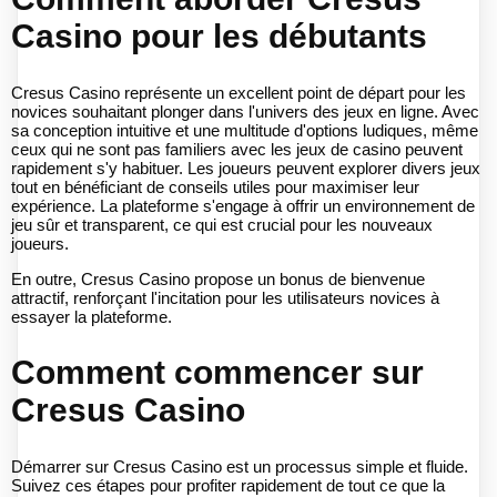
Casino pour les débutants
Cresus Casino représente un excellent point de départ pour les
novices souhaitant plonger dans l'univers des jeux en ligne. Avec
sa conception intuitive et une multitude d'options ludiques, même
ceux qui ne sont pas familiers avec les jeux de casino peuvent
rapidement s'y habituer. Les joueurs peuvent explorer divers jeux
tout en bénéficiant de conseils utiles pour maximiser leur
expérience. La plateforme s'engage à offrir un environnement de
jeu sûr et transparent, ce qui est crucial pour les nouveaux
joueurs.
En outre, Cresus Casino propose un bonus de bienvenue
attractif, renforçant l'incitation pour les utilisateurs novices à
essayer la plateforme.
Comment commencer sur
Cresus Casino
Démarrer sur Cresus Casino est un processus simple et fluide.
Suivez ces étapes pour profiter rapidement de tout ce que la