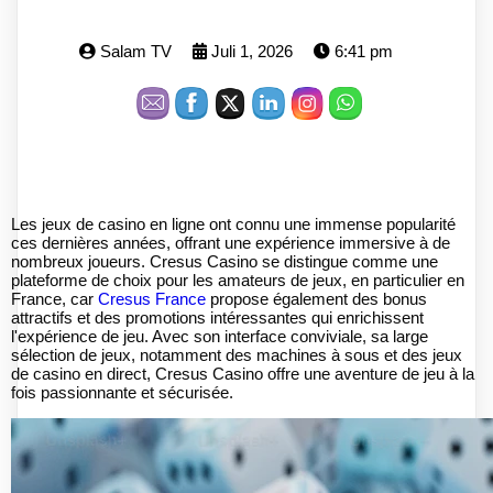
Salam TV
Juli 1, 2026
6:41 pm
Les jeux de casino en ligne ont connu une immense popularité
ces dernières années, offrant une expérience immersive à de
nombreux joueurs. Cresus Casino se distingue comme une
plateforme de choix pour les amateurs de jeux, en particulier en
France, car
Cresus France
propose également des bonus
attractifs et des promotions intéressantes qui enrichissent
l'expérience de jeu. Avec son interface conviviale, sa large
sélection de jeux, notamment des machines à sous et des jeux
de casino en direct, Cresus Casino offre une aventure de jeu à la
fois passionnante et sécurisée.