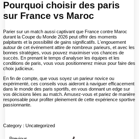
Pourquoi choisir des paris
sur France vs Maroc
Parier sur un match aussi captivant que France contre Maroc
durant la Coupe du Monde 2026 peut offrir des moments
palpitants et la possibilité de gains significatifs. L'engouement
autour de cet événement attire de nombreux parieurs, et avec les
bonnes stratégies, vous pouvez maximiser vos chances de
succès. En prenant le temps d'analyser les équipes et les
conditions de paris, vous vous positionnerez mieux pour faire des
choix judicieux.
En fin de compte, que vous soyez un parieur novice ou
expérimenté, ces conseils vous aideront à naviguer efficacement
dans le monde des paris sportifs, en vous donnant un edge sur
vos décisions liées au match. Amusez-vous et pariez de manière
responsable pour profiter pleinement de cette expérience sportive
passionnante.
Category :
Uncategorized
Previous