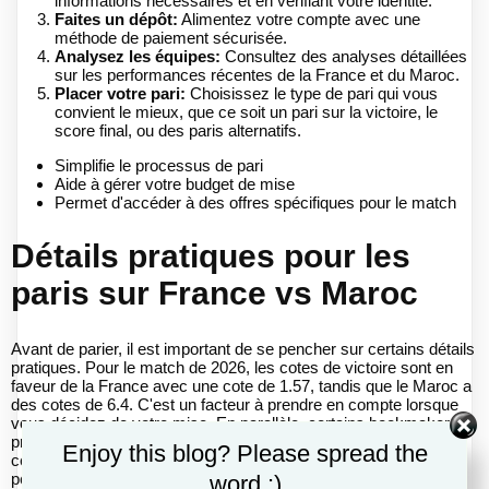
informations nécessaires et en vérifiant votre identité.
Faites un dépôt:
Alimentez votre compte avec une
méthode de paiement sécurisée.
Analysez les équipes:
Consultez des analyses détaillées
sur les performances récentes de la France et du Maroc.
Placer votre pari:
Choisissez le type de pari qui vous
convient le mieux, que ce soit un pari sur la victoire, le
score final, ou des paris alternatifs.
Simplifie le processus de pari
Aide à gérer votre budget de mise
Permet d'accéder à des offres spécifiques pour le match
Détails pratiques pour les
paris sur France vs Maroc
Avant de parier, il est important de se pencher sur certains détails
pratiques. Pour le match de 2026, les cotes de victoire sont en
faveur de la France avec une cote de 1.57, tandis que le Maroc a
des cotes de 6.4. C'est un facteur à prendre en compte lorsque
vous décidez de votre mise. En parallèle, certains bookmakers
proposent un remboursement si le match se termine par un nul,
Enjoy this blog? Please spread the
ce qui peut offrir une certaine sécurité aux parieurs. Cela vaut la
peine d'explorer ces options pour maximiser vos chances de
word :)