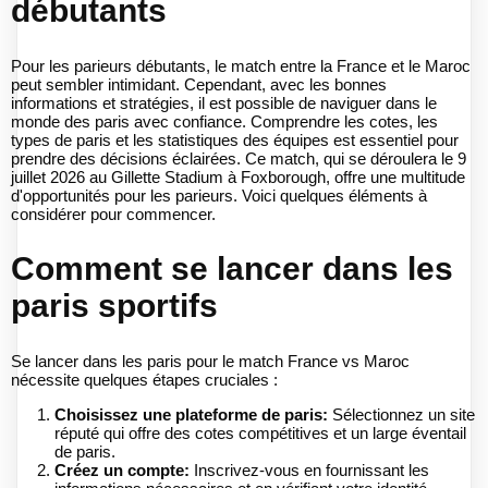
débutants
Pour les parieurs débutants, le match entre la France et le Maroc
peut sembler intimidant. Cependant, avec les bonnes
informations et stratégies, il est possible de naviguer dans le
monde des paris avec confiance. Comprendre les cotes, les
types de paris et les statistiques des équipes est essentiel pour
prendre des décisions éclairées. Ce match, qui se déroulera le 9
juillet 2026 au Gillette Stadium à Foxborough, offre une multitude
d'opportunités pour les parieurs. Voici quelques éléments à
considérer pour commencer.
Comment se lancer dans les
paris sportifs
Se lancer dans les paris pour le match France vs Maroc
nécessite quelques étapes cruciales :
Choisissez une plateforme de paris:
Sélectionnez un site
réputé qui offre des cotes compétitives et un large éventail
de paris.
Créez un compte:
Inscrivez-vous en fournissant les