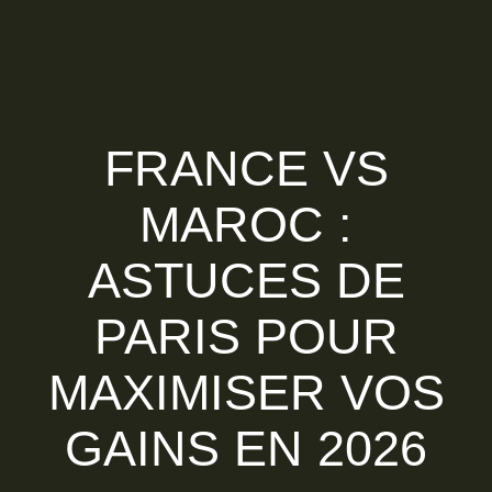
FRANCE VS
MAROC :
ASTUCES DE
PARIS POUR
MAXIMISER VOS
GAINS EN 2026