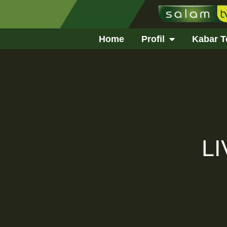
Home
Profil
Kabar T
L