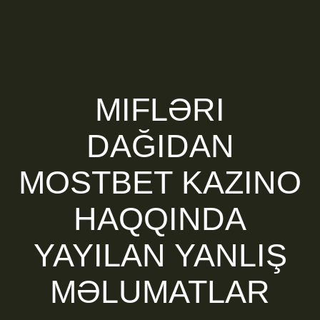
MIFLƏRI
DAĞIDAN
MOSTBET KAZINO
HAQQINDA
YAYILAN YANLIŞ
MƏLUMATLAR