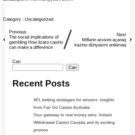
Category :
Uncategorized
Previous
Next
The social implications of
Miflərin arxivini açaraq
gambling How lizaro casino
kazino dünyasını anlamaq
can make a difference
Cari
Cari
Recent Posts
AFL betting strategies for winners: insights
from Fair Go Casino Australia
Your gateway to real money wins: Instant
Withdrawal Casino Canada and its exciting
promos