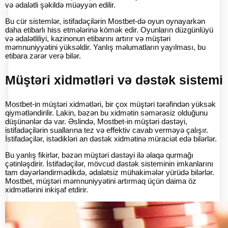
və ədalətli şəkildə müəyyən edilir.
Bu cür sistemlər, istifadəçilərin Mostbet-də oyun oynayarkən
daha etibarlı hiss etmələrinə kömək edir. Oyunların düzgünlüyü
və ədalətliliyi, kazinonun etibarını artırır və müştəri
məmnuniyyətini yüksəldir. Yanlış məlumatların yayılması, bu
etibara zərər verə bilər.
Müştəri xidmətləri və dəstək sistemi
Mostbet-in müştəri xidmətləri, bir çox müştəri tərəfindən yüksək
qiymətləndirilir. Lakin, bəzən bu xidmətin səmərəsiz olduğunu
düşünənlər də var. Əslində, Mostbet-in müştəri dəstəyi,
istifadəçilərin suallarına tez və effektiv cavab verməyə çalışır.
İstifadəçilər, istədikləri an dəstək xidmətinə müraciət edə bilərlər.
Bu yanlış fikirlər, bəzən müştəri dəstəyi ilə əlaqə qurmağı
çətinləşdirir. İstifadəçilər, mövcud dəstək sisteminin imkanlarını
tam dəyərləndirmədikdə, ədalətsiz mühakimələr yürüdə bilərlər.
Mostbet, müştəri məmnuniyyətini artırmaq üçün daima öz
xidmətlərini inkişaf etdirir.