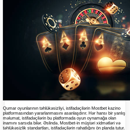
Qumar oyunlarının təhlükəsizliyi, istifadəçilərin Mostbet kazino
platformasından yararlanmasını asanlaşdırır. Hər hansı bir yanlış
məlumat, istifadəçilərin bu platformada oyun oynamağa olan
inamını sarsıda bilər. Əslində, Mostbet-in müştəri xidmətləri və
təhlükəsizlik standartları, istifadəçilərin rahatlığını ön planda tutur.