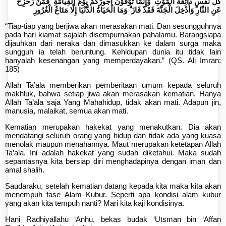
كُلُّ نَفْسٍ ذَائِقَةُ الْمَوْتِ ۗ وَإِنَّمَا تُوَفَّوْنَ أُجُورَكُمْ يَوْمَ الْقِيَامَةِ ۖ فَمَنْ زُحْزِحَ
عَنِ النَّارِ وَأُدْخِلَ الْجَنَّةَ فَقَدْ فَازَ ۗ وَمَا الْحَيَاةُ الدُّنْيَا إِلَّا مَتَاعُ الْغُرُورِ
“Tiap-tiap yang berjiwa akan merasakan mati. Dan sesungguhnya
pada hari kiamat sajalah disempurnakan pahalamu. Barangsiapa
dijauhkan dari neraka dan dimasukkan ke dalam surga maka
sungguh ia telah beruntung. Kehidupan dunia itu tidak lain
hanyalah kesenangan yang memperdayakan.” (QS. Ali Imran:
185)
Allah Ta’ala memberikan pemberitaan umum kepada seluruh
makhluk, bahwa setiap jiwa akan merasakan kematian. Hanya
Allah Ta’ala saja Yang Mahahidup, tidak akan mati. Adapun jin,
manusia, malaikat, semua akan mati.
Kematian merupakan hakekat yang menakutkan. Dia akan
mendatangi seluruh orang yang hidup dan tidak ada yang kuasa
menolak maupun menahannya. Maut merupakan ketetapan Allah
Ta’ala. Ini adalah hakekat yang sudah diketahui. Maka sudah
sepantasnya kita bersiap diri menghadapinya dengan iman dan
amal shalih.
Saudaraku, setelah kematian datang kepada kita maka kita akan
menempuh fase Alam Kubur. Seperti apa kondisi alam kubur
yang akan kita tempuh nanti? Mari kita kaji kondisinya.
Hani Radhiyallahu ‘Anhu, bekas budak ‘Utsman bin ‘Affan