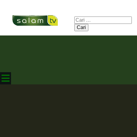
Cari
untuk: