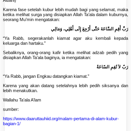
Albani)
Karena fase setelah kubur lebih mudah bagi yang selamat, maka
ketika melihat surga yang disiapkan Allah Ta’ala dalam kuburnya,
seorang Mu’min mengatakan:
رَبِّ أَقِمِ السَّاعَةَ حَتَّى أَرْجِعَ إِلَى أَهْلِي، وَمَالِي
“Ya Rabb, segerakanlah kiamat agar aku kembali kepada
keluarga dan hartaku.”
Sebaliknya, orang-orang kafir ketika melihat adzab pedih yang
disiapkan Allah Ta’ala baginya, ia mengatakan:
رَبّ لاَ تُقِمِ السّاعَةُ
“Ya Rabb, jangan Engkau datangkan kiamat.”
Karena yang akan datang setelahnya lebih pedih siksanya dan
lebih menakutkan.
Wallahu Ta’ala A’lam
sumber:
https://www.daaruttauhiid.org/malam-pertama-di-alam-kubur-
bagian-1/