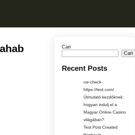
tahab
Cari
Cari
Recent Posts
cw-check-
https://test.com/
Útmutató kezdőknek:
hogyan indulj el a
Magyar Online Casino
világában?
Test Post Created
Навігація