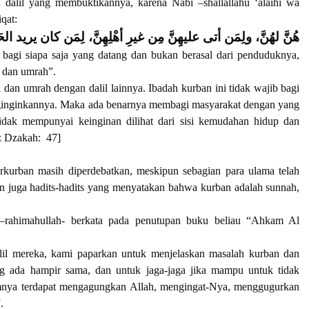
a dalil yang membuktikannya, karena Nabi –shallallahu ‘alaihi wa
qat:
هُنَّ لهُنَّ، ولِمَن أتى عليهِنَّ مِن غيرِ أهْلِهِنَّ، لِمَن كان يريد الحَج
 bagi siapa saja yang datang dan bukan berasal dari penduduknya,
i dan umrah”.
i dan umrah dengan dalil lainnya. Ibadah kurban ini tidak wajib bagi
enginginkannya. Maka ada benarnya membagi masyarakat dengan yang
dak mempunyai keinginan dilihat dari sisi kemudahan hidup dan
z Dzakah: 47]
erkurban masih diperdebatkan, meskipun sebagian para ulama telah
 juga hadits-hadits yang menyatakan bahwa kurban adalah sunnah,
–rahimahullah- berkata pada penutupan buku beliau “Ahkam Al
dalil mereka, kami paparkan untuk menjelaskan masalah kurban dan
ng ada hampir sama, dan untuk jaga-jaga jika mampu untuk tidak
amnya terdapat mengagungkan Allah, mengingat-Nya, menggugurkan
.