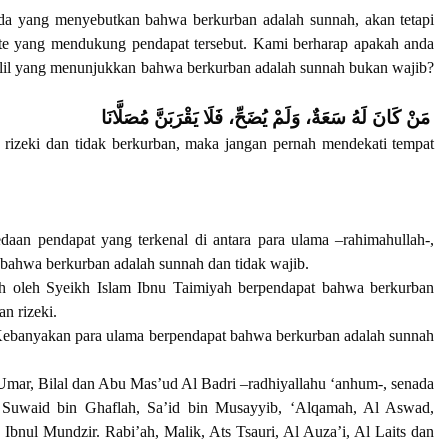
da yang menyebutkan bahwa berkurban adalah sunnah, akan tetapi
site yang mendukung pendapat tersebut. Kami berharap apakah anda
lil yang menunjukkan bahwa berkurban adalah sunnah bukan wajib?
مَنْ كَانَ لَهُ سَعَةٌ، وَلَمْ يُضَحِّ، فَلَا يَقْرَبَنَّ مُصَلَّانَا
rizeki dan tidak berkurban, maka jangan pernah mendekati tempat
edaan pendapat yang terkenal di antara para ulama –rahimahullah-,
 bahwa berkurban adalah sunnah dan tidak wajib.
 oleh Syeikh Islam Ibnu Taimiyah berpendapat bahwa berkurban
n rizeki.
Kebanyakan para ulama berpendapat bahwa berkurban adalah sunnah
, Umar, Bilal dan Abu Mas’ud Al Badri –radhiyallahu ‘anhum-, senada
 Suwaid bin Ghaflah, Sa’id bin Musayyib, ‘Alqamah, Al Aswad,
 Ibnul Mundzir. Rabi’ah, Malik, Ats Tsauri, Al Auza’i, Al Laits dan