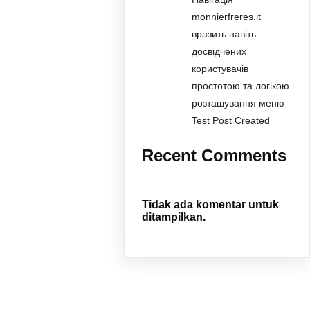
monnierfreres.it
вразить навіть
досвідчених
користувачів
простотою та логікою
розташування меню
Test Post Created
Recent Comments
Tidak ada komentar untuk
ditampilkan.