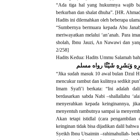
“Ada tiga hal yang hukumnya wajib bag
berkurban dan shalat dhuha”. [HR. Ahmad
Hadits ini dilemahkan oleh beberapa ulama
“Sumbernya bermuara kepada Abu Janab A
meriwayatkan melalui ‘an’anah. Para ima
sholah, Ibnu Jauzi, An Nawawi dan yang 
2/258]
Hadits Kedua: Hadits Ummu Salamah bahwa
 شَعَرِهِ وَبَشَرِهِ شَيْئًا رواه مسلم
“Jika sudah masuk 10 awal bulan Dzul Hij
mencukur rambut dan kulitnya sedikit pu
Imam Syafi’i berkata: “Ini adalah d
berdasarkan sabda Nabi –shallallahu ‘ala
menyerahkan kepada keinginannya, ji
menyentuh rambutnya sampai ia menyembe
Akan tetapi istidlal (cara pengambilan 
keinginan tidak bisa dijadikan dalil bahwa 
Syeikh Ibnu Utsaimin –rahimahullah- ber