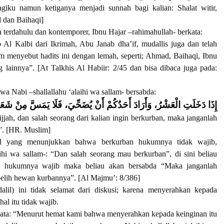
iku namun ketiganya menjadi sunnah bagi kalian: Shalat witir,
 dan Baihaqi]
 terdahulu dan kontemporer, Ibnu Hajar –rahimahullah- berkata:
l Kalbi dari Ikrimah, Abu Janab dha’if, mudallis juga dan telah
m menyebut hadits ini dengan lemah, seperti; Ahmad, Baihaqi, Ibnu
lainnya”. [At Talkhis Al Habiir: 2/45 dan bisa dibaca juga pada:
 Nabi –shallallahu ‘alaihi wa sallam- bersabda:
إِذَا دَخَلَتِ الْعَشْرُ، وَأَرَادَ أَحَدُكُمْ أَنْ يُضَحِّيَ، فَلَا يَمَسَّ مِنْ
jah, dan salah seorang dari kalian ingin berkurban, maka janganlah
n”. [HR. Muslim]
alil yang menunjukkan bahwa berkurban hukumnya tidak wajib,
ihi wa sallam-: “Dan salah seorang mau berkurban”, di sini beliau
ka hukumnya wajib maka beliau akan bersabda “Maka janganlah
lih hewan kurbannya”. [Al Majmu’: 8/386]
dalil) ini tidak selamat dari diskusi; karena menyerahkan kepada
hal itu tidak wajib.
kata: “Menurut hemat kami bahwa menyerahkan kepada keinginan itu