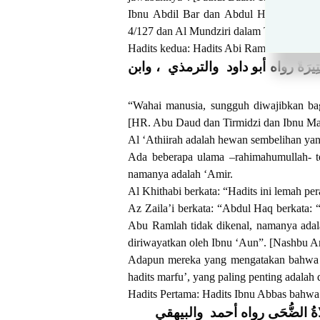
Ibnu Abdil Bar dan Abdul Haq telah me
4/127 dan Al Mundziri dalam Targhib waT
Hadits kedua: Hadits Abi Ramlah dari Mukh
يَّةً وَعَتِيرَةً رواه أبو داود والترمذي ، وابن
“Wahai manusia, sungguh diwajibkan bagi
[HR. Abu Daud dan Tirmidzi dan Ibnu Ma
Al ‘Athiirah adalah hewan sembelihan yan
Ada beberapa ulama –rahimahumullah- t
namanya adalah ‘Amir.
Al Khithabi berkata: “Hadits ini lemah p
Az Zaila’i berkata: “Abdul Haq berkata:
Abu Ramlah tidak dikenal, namanya adala
diriwayatkan oleh Ibnu ‘Aun”. [Nashbu A
Adapun mereka yang mengatakan bahwa b
hadits marfu’, yang paling penting adalah
Hadits Pertama: Hadits Ibnu Abbas bahwa R
ْرُ، وَصَلاةُ الضُّحَى رواه أحمد والبيهقي