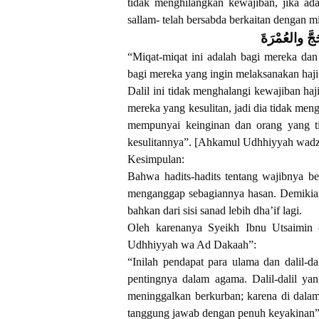
tidak menghilangkan kewajiban, jika ad
sallam- telah bersabda berkaitan dengan mi
َّ والعُمْرَةَ
“Miqat-miqat ini adalah bagi mereka dan
bagi mereka yang ingin melaksanakan haj
Dalil ini tidak menghalangi kewajiban haj
mereka yang kesulitan, jadi dia tidak m
mempunyai keinginan dan orang yang ti
kesulitannya”. [Ahkamul Udhhiyyah wad
Kesimpulan:
Bahwa hadits-hadits tentang wajibnya b
menganggap sebagiannya hasan. Demikian
bahkan dari sisi sanad lebih dha’if lagi.
Oleh karenanya Syeikh Ibnu Utsaimin 
Udhhiyyah wa Ad Dakaah”:
“Inilah pendapat para ulama dan dalil-
pentingnya dalam agama. Dalil-dalil ya
meninggalkan berkurban; karena di dal
tanggung jawab dengan penuh keyakinan”