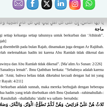
nguatkan bahwa hadits tersebut mauquf dalam Ahkamul Wushtha:
arhib dan Ibnu Abdil Hadi dalam At Tanqih: 2/498.
naf bin Salim sebagai hadits marfu’, yaitu;
يَا أَيُّهَا النَّاسُ، إِنَّ عَلَى كُلِّ أَهْلِ بَيْتٍ فِي كُلِّ عَامٍ أُضْحِ
ماجة
 setiap keluarga setiap tahunnya untuk berkurban dan ‘Athiirah”.
jah]
g disembelih pada bulan Rajab, dinamakan juga dengan Ar Rajiibah.
elah melemahkan hadits ini karena Abu Ramlah tidak dikenal dan
erawinya dan Abu Ramlah tidak dikenal”. [Ma’alim As Sunan: 2/226]
 “Sanadnya lemah”. Ibnu Qaththan berkata: “Sebabnya adalah karena
h ‘Amir, bahwa beliau tidak diketahui kecuali dengan hal ini yang
r Rayah: 4/211]
erkurban adalah sunnah, maka mereka berhujjah dengan beberapa
 dua hadits yang telah disebutkan oleh Ibnu Qudamah –rahimahullah-:
asulullah –shallallahu ‘alaihi wa sallam- bersabda:
ثَلاثٌ هُنَّ عَلَيَّ فَرَائِضُ، وَهُنَّ لَكُمْ تَطَوُّعٌ: الْوَتْرُ، وَالنَّح