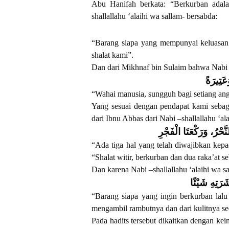
Abu Hanifah berkata: “Berkurban adala
shallallahu ‘alaihi wa sallam- bersabda:
“Barang siapa yang mempunyai keluasan 
shalat kami”.
Dan dari Mikhnaf bin Sulaim bahwa Nabi –s
َتِيرَةً
“Wahai manusia, sungguh bagi setiang ang
Yang sesuai dengan pendapat kami sebag
dari Ibnu Abbas dari Nabi –shallallahu ‘al
حْرُ، وَرَكْعَتَا الْفَجْرِ
“Ada tiga hal yang telah diwajibkan kepa
“Shalat witir, berkurban dan dua raka’at 
Dan karena Nabi –shallallahu ‘alaihi wa s
َرَتِهِ شَيْئًا
“Barang siapa yang ingin berkurban lal
mengambil rambutnya dan dari kulitnya s
Pada hadits tersebut dikaitkan dengan kei