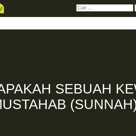
Cari
untuk:
erbaru
Hubungi Kami
Donasi
Live Stre
APAKAH SEBUAH KE
USTAHAB (SUNNAH