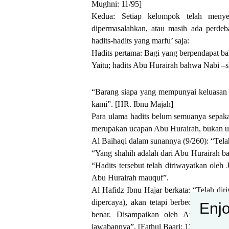
Mughni: 11/95]
Kedua: Setiap kelompok telah menyeb
dipermasalahkan, atau masih ada perdeb
hadits-hadits yang marfu’ saja:
Hadits pertama: Bagi yang berpendapat b
Yaitu; hadits Abu Hurairah bahwa Nabi –sh
“Barang siapa yang mempunyai keluasan r
kami”. [HR. Ibnu Majah]
Para ulama hadits belum semuanya sepaka
merupakan ucapan Abu Hurairah, bukan uca
Al Baihaqi dalam sunannya (9/260): “Tela
“Yang shahih adalah dari Abu Hurairah bah
“Hadits tersebut telah diriwayatkan oleh
Abu Hurairah mauquf”.
Al Hafidz Ibnu Hajar berkata: “Telah dir
dipercaya), akan tetapi berbeda pendap
Enjo
benar. Disampaikan oleh Ath Thahaw
jawabannya”. [Fathul Baari: 13/98]