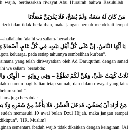
h wajib, berdasarkan riwayat Abu Hurairah bahwa Rasulullah –
مَنْ كَانَ لَهُ سَعَةٌ، وَلَمْ يُضَحِّ، فَلَا يَقْرَبَنَّ مُصَلَّانَا
rizeki dan tidak berkurban, maka jangan pernah mendekati tempat
hallallahu ‘alaihi wa sallam- bersabda:
يَا أَيُّهَا النَّاسُ، إنَّ عَلَى كُلِّ أَهْلِ بَيْتٍ، فِي كُلِّ عَامٍ، أَضْحَاةً وَع
gota keluarga, pada setiap tahunnya sembelihan kurban”.
aimana yang telah diriwayatkan oleh Ad Daruquthni dengan sanad
aihi wa sallam- bersabda:
ثَلَاثٌ كُتِبَتْ عَلَيَّ، وَهُنَّ لَكُمْ تَطَوُّعٌ – وَفِي رِوَايَةٍ – الْوِتْرُ، وَالنَّ
daku namun bagi kalian tetap sunnah, dan dalam riwayat yang lain:
sebelum subuh”.
allam- juga bersabda:
مَنْ أَرَادَ أَنْ يُضَحِّيَ، فَدَخَلَ الْعَشْرُ، فَلَا يَأْخُذْ مِنْ شَعْرِهِ وَلَا بَش
u sudah memasuki 10 awal bulan Dzul Hijjah, maka jangan sampai
edikitpun”. [HR. Muslim]
nginan sementara ibadah wajib tidak dikaitkan dengan keinginan. [Al