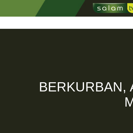
Home
Profil
Kabar T
BERKURBAN, 
M