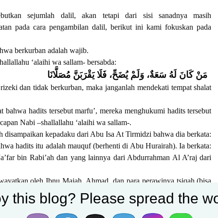
utkan sejumlah dalil, akan tetapi dari sisi sanadnya masih
atan pada cara pengambilan dalil, berikut ini kami fokuskan pada
ahwa berkurban adalah wajib.
allallahu ‘alaihi wa sallam- bersabda:
مَنْ كَانَ لَهُ سَعَةٌ، وَلَمْ يُضَحِّ، فَلَا يَقْرَبَنَّ مُصَلَّانَا
izeki dan tidak berkurban, maka janganlah mendekati tempat shalat
t bahwa hadits tersebut marfu’, mereka menghukumi hadits tersebut
pan Nabi –shallallahu ‘alaihi wa sallam-.
h disampaikan kepadaku dari Abu Isa At Tirmidzi bahwa dia berkata:
wa hadits itu adalah mauquf (berhenti di Abu Hurairah). Ia berkata:
 Ja’far bin Rabi’ah dan yang lainnya dari Abdurrahman Al A’raj dari
iwayatkan oleh Ibnu Majah, Ahmad, dan para perawinya tsiqah (bisa
at dalam hal marfu’ atau mauqufnya. Sementara mauquf yang lebih
y this blog? Please spread the wo
i dan yang lainnya namun bersamaan dengan itu belum jelas