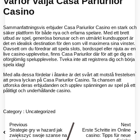
Varför välja Casa Pariurilor
Casino
Sammanfattningsvis erbjuder Casa Pariurilor Casino en stark och
säker plattform för både nya och erfarna spelare. Med ett brett
utbud av spel, generösa bonusar och en utmärkt kundsupport är
det en idealisk destination för den som vill maximera sina vinster.
Oavsett om du föredrar att spela slots, bordsspel eller njuta av en
live casino-upplevelse, finns Casa Pariurilor där för att ge dig en
oförglömlig spelupplevelse. Tveka inte att registrera dig och börja
spela idag!
Med alla dessa fördelar i åtanke är det svårt att motstå frestelsen
att prova lyckan på Casa Pariurilor Casino. Ta chansen att
utforska deras erbjudanden och upplev spänningen av spel på ett
pålitligt och underhållande casino.
Category :
Uncategorized
Previous
Next
Strategie gry w hazard jak
Erste Schritte im Online
zwiększyć swoje szanse na
casino: Tipps für neue