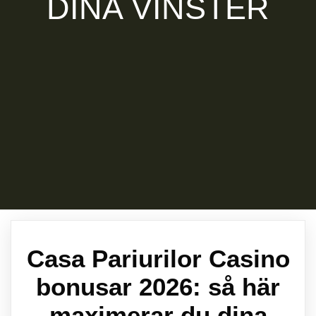
DINA VINSTER
Casa Pariurilor Casino
bonusar 2026: så här
maximerar du dina