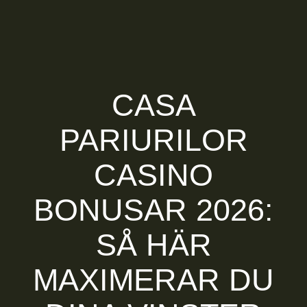
CASA
PARIURILOR
CASINO
BONUSAR 2026:
SÅ HÄR
MAXIMERAR DU