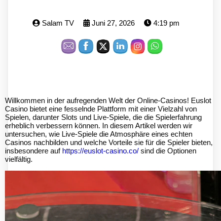
Salam TV
Juni 27, 2026
4:19 pm
Willkommen in der aufregenden Welt der Online-Casinos! Euslot
Casino bietet eine fesselnde Plattform mit einer Vielzahl von
Spielen, darunter Slots und Live-Spiele, die die Spielerfahrung
erheblich verbessern können. In diesem Artikel werden wir
untersuchen, wie Live-Spiele die Atmosphäre eines echten
Casinos nachbilden und welche Vorteile sie für die Spieler bieten,
insbesondere auf
https://euslot-casino.co/
sind die Optionen
vielfältig.