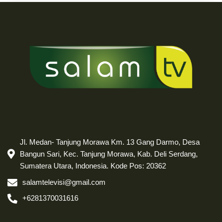
Jl. Medan- Tanjung Morawa Km. 13 Gang Darmo, Desa
Bangun Sari, Kec. Tanjung Morawa, Kab. Deli Serdang,
Sumatera Utara, Indonesia. Kode Pos: 20362
salamtelevisi@gmail.com
+6281370031616