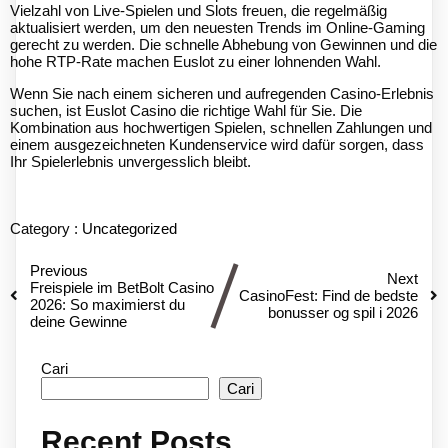
Vielzahl von Live-Spielen und Slots freuen, die regelmäßig
aktualisiert werden, um den neuesten Trends im Online-Gaming
gerecht zu werden. Die schnelle Abhebung von Gewinnen und die
hohe RTP-Rate machen Euslot zu einer lohnenden Wahl.
Wenn Sie nach einem sicheren und aufregenden Casino-Erlebnis
suchen, ist Euslot Casino die richtige Wahl für Sie. Die
Kombination aus hochwertigen Spielen, schnellen Zahlungen und
einem ausgezeichneten Kundenservice wird dafür sorgen, dass
Ihr Spielerlebnis unvergesslich bleibt.
Category :
Uncategorized
Previous
Next
Freispiele im BetBolt Casino
CasinoFest: Find de bedste
2026: So maximierst du
bonusser og spil i 2026
deine Gewinne
Cari
Cari
Recent Posts