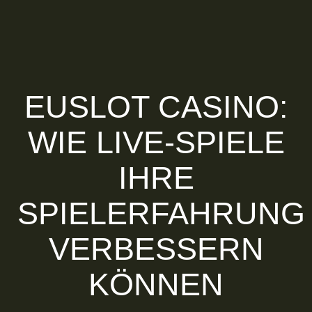
EUSLOT CASINO:
WIE LIVE-SPIELE
IHRE
SPIELERFAHRUNG
VERBESSERN
KÖNNEN