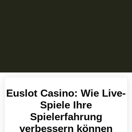
Euslot Casino: Wie Live-
Spiele Ihre
Spielerfahrung
verbessern können