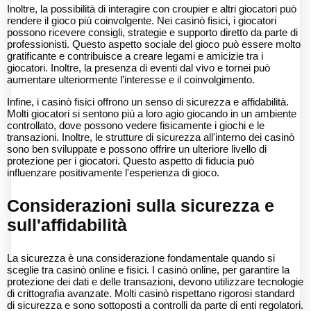
Inoltre, la possibilità di interagire con croupier e altri giocatori può
rendere il gioco più coinvolgente. Nei casinò fisici, i giocatori
possono ricevere consigli, strategie e supporto diretto da parte di
professionisti. Questo aspetto sociale del gioco può essere molto
gratificante e contribuisce a creare legami e amicizie tra i
giocatori. Inoltre, la presenza di eventi dal vivo e tornei può
aumentare ulteriormente l'interesse e il coinvolgimento.
Infine, i casinò fisici offrono un senso di sicurezza e affidabilità.
Molti giocatori si sentono più a loro agio giocando in un ambiente
controllato, dove possono vedere fisicamente i giochi e le
transazioni. Inoltre, le strutture di sicurezza all'interno dei casinò
sono ben sviluppate e possono offrire un ulteriore livello di
protezione per i giocatori. Questo aspetto di fiducia può
influenzare positivamente l'esperienza di gioco.
Considerazioni sulla sicurezza e
sull'affidabilità
La sicurezza è una considerazione fondamentale quando si
sceglie tra casinò online e fisici. I casinò online, per garantire la
protezione dei dati e delle transazioni, devono utilizzare tecnologie
di crittografia avanzate. Molti casinò rispettano rigorosi standard
di sicurezza e sono sottoposti a controlli da parte di enti regolatori.