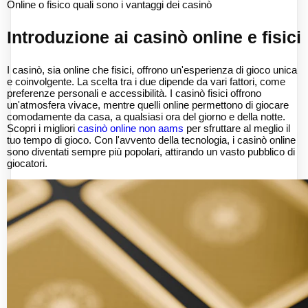
Online o fisico quali sono i vantaggi dei casinò
Introduzione ai casinò online e fisici
I casinò, sia online che fisici, offrono un'esperienza di gioco unica
e coinvolgente. La scelta tra i due dipende da vari fattori, come
preferenze personali e accessibilità. I casinò fisici offrono
un'atmosfera vivace, mentre quelli online permettono di giocare
comodamente da casa, a qualsiasi ora del giorno e della notte.
Scopri i migliori
casinò online non aams
per sfruttare al meglio il
tuo tempo di gioco. Con l'avvento della tecnologia, i casinò online
sono diventati sempre più popolari, attirando un vasto pubblico di
giocatori.