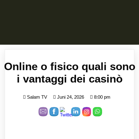
Online o fisico quali sono
i vantaggi dei casinò
Salam TV
Juni 24, 2026
8:00 pm