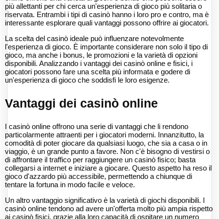
più allettanti per chi cerca un'esperienza di gioco più solitaria o
riservata. Entrambi i tipi di casinò hanno i loro pro e contro, ma è
interessante esplorare quali vantaggi possono offrire ai giocatori.
La scelta del casinò ideale può influenzare notevolmente
l'esperienza di gioco. È importante considerare non solo il tipo di
gioco, ma anche i bonus, le promozioni e la varietà di opzioni
disponibili. Analizzando i vantaggi dei casinò online e fisici, i
giocatori possono fare una scelta più informata e godere di
un'esperienza di gioco che soddisfi le loro esigenze.
Vantaggi dei casinò online
I casinò online offrono una serie di vantaggi che li rendono
particolarmente attraenti per i giocatori moderni. Innanzitutto, la
comodità di poter giocare da qualsiasi luogo, che sia a casa o in
viaggio, è un grande punto a favore. Non c'è bisogno di vestirsi o
di affrontare il traffico per raggiungere un casinò fisico; basta
collegarsi a internet e iniziare a giocare. Questo aspetto ha reso il
gioco d'azzardo più accessibile, permettendo a chiunque di
tentare la fortuna in modo facile e veloce.
Un altro vantaggio significativo è la varietà di giochi disponibili. I
casinò online tendono ad avere un'offerta molto più ampia rispetto
ai casinò fisici, grazie alla loro capacità di ospitare un numero