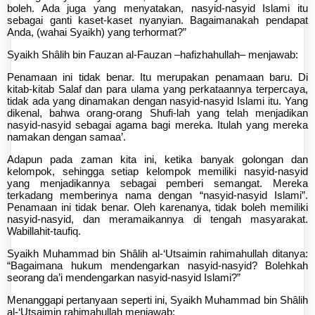
boleh. Ada juga yang menyatakan, nasyid-nasyid Islami itu
sebagai ganti kaset-kaset nyanyian. Bagaimanakah pendapat
Anda, (wahai Syaikh) yang terhormat?”
Syaikh Shâlih bin Fauzan al-Fauzan –hafizhahullah– menjawab:
Penamaan ini tidak benar. Itu merupakan penamaan baru. Di
kitab-kitab Salaf dan para ulama yang perkataannya terpercaya,
tidak ada yang dinamakan dengan nasyid-nasyid Islami itu. Yang
dikenal, bahwa orang-orang Shufi-lah yang telah menjadikan
nasyid-nasyid sebagai agama bagi mereka. Itulah yang mereka
namakan dengan samaa’.
Adapun pada zaman kita ini, ketika banyak golongan dan
kelompok, sehingga setiap kelompok memiliki nasyid-nasyid
yang menjadikannya sebagai pemberi semangat. Mereka
terkadang memberinya nama dengan “nasyid-nasyid Islami”.
Penamaan ini tidak benar. Oleh karenanya, tidak boleh memiliki
nasyid-nasyid, dan meramaikannya di tengah masyarakat.
Wabillahit-taufiq.
Syaikh Muhammad bin Shâlih al-‘Utsaimin rahimahullah ditanya:
“Bagaimana hukum mendengarkan nasyid-nasyid? Bolehkah
seorang da’i mendengarkan nasyid-nasyid Islami?”
Menanggapi pertanyaan seperti ini, Syaikh Muhammad bin Shâlih
al-‘Utsaimin rahimahullah menjawab: