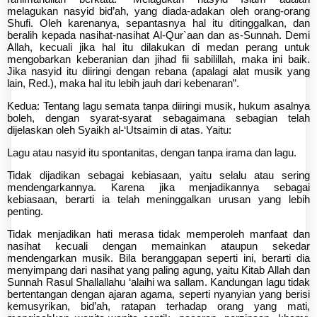
melagukan nasyid bid’ah, yang diada-adakan oleh orang-orang
Shufi. Oleh karenanya, sepantasnya hal itu ditinggalkan, dan
beralih kepada nasihat-nasihat Al-Qur`aan dan as-Sunnah. Demi
Allah, kecuali jika hal itu dilakukan di medan perang untuk
mengobarkan keberanian dan jihad fii sabilillah, maka ini baik.
Jika nasyid itu diiringi dengan rebana (apalagi alat musik yang
lain, Red.), maka hal itu lebih jauh dari kebenaran”.
Kedua: Tentang lagu semata tanpa diiringi musik, hukum asalnya
boleh, dengan syarat-syarat sebagaimana sebagian telah
dijelaskan oleh Syaikh al-‘Utsaimin di atas. Yaitu:
Lagu atau nasyid itu spontanitas, dengan tanpa irama dan lagu.
Tidak dijadikan sebagai kebiasaan, yaitu selalu atau sering
mendengarkannya. Karena jika menjadikannya sebagai
kebiasaan, berarti ia telah meninggalkan urusan yang lebih
penting.
Tidak menjadikan hati merasa tidak memperoleh manfaat dan
nasihat kecuali dengan memainkan ataupun sekedar
mendengarkan musik. Bila beranggapan seperti ini, berarti dia
menyimpang dari nasihat yang paling agung, yaitu Kitab Allah dan
Sunnah Rasul Shallallahu ‘alaihi wa sallam. Kandungan lagu tidak
bertentangan dengan ajaran agama, seperti nyanyian yang berisi
kemusyrikan, bid’ah, ratapan terhadap orang yang mati,