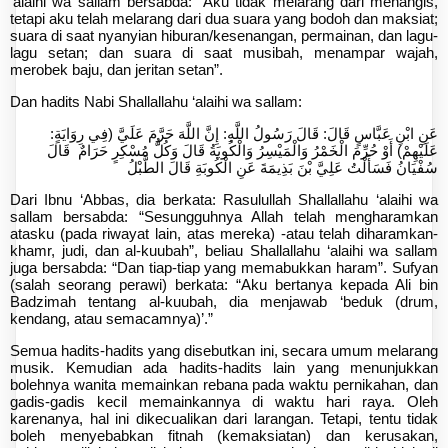
‘alaihi wa sallam bersabda: “Aku tidak melarang dari menangis,
tetapi aku telah melarang dari dua suara yang bodoh dan maksiat;
suara di saat nyanyian hiburan/kesenangan, permainan, dan lagu-
lagu setan; dan suara di saat musibah, menampar wajah,
merobek baju, dan jeritan setan”.
Dan hadits Nabi Shallallahu ‘alaihi wa sallam:
عَنِ ابْنِ عَبَّاسٍ قَالَ: قَالَ رَسُولُ اللَّهِ: إِنَّ اللَّهَ حَرَّمَ عَلَيَّ (فِي رِوَايَةٍ:
عَلَيْهِمْ) أَوْ حُرِّمَ الْخَمْرُ وَالْمَيْسِرُ وَالْكُوبَةُ قَالَ وَكُلُّ مُسْكِرٍ حَرَامٌ قَالَ
سُفْيَانُ فَسَأَلْتُ عَلِيَّ بْنَ بَذِيمَةَ عَنِ الْكُوبَةِ قَالَ الطَّبْلُ
Dari Ibnu ‘Abbas, dia berkata: Rasulullah Shallallahu ‘alaihi wa
sallam bersabda: “Sesungguhnya Allah telah mengharamkan
atasku (pada riwayat lain, atas mereka) -atau telah diharamkan-
khamr, judi, dan al-kuubah”, beliau Shallallahu ‘alaihi wa sallam
juga bersabda: “Dan tiap-tiap yang memabukkan haram”. Sufyan
(salah seorang perawi) berkata: “Aku bertanya kepada Ali bin
Badzimah tentang al-kuubah, dia menjawab ‘beduk (drum,
kendang, atau semacamnya)’.”
Semua hadits-hadits yang disebutkan ini, secara umum melarang
musik. Kemudian ada hadits-hadits lain yang menunjukkan
bolehnya wanita memainkan rebana pada waktu pernikahan, dan
gadis-gadis kecil memainkannya di waktu hari raya. Oleh
karenanya, hal ini dikecualikan dari larangan. Tetapi, tentu tidak
boleh menyebabkan fitnah (kemaksiatan) dan kerusakan,