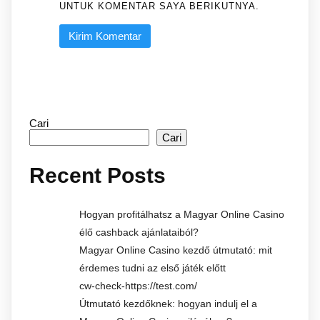
UNTUK KOMENTAR SAYA BERIKUTNYA.
Cari
Cari
Recent Posts
Hogyan profitálhatsz a Magyar Online Casino
élő cashback ajánlataiból?
Magyar Online Casino kezdő útmutató: mit
érdemes tudni az első játék előtt
cw-check-https://test.com/
Útmutató kezdőknek: hogyan indulj el a