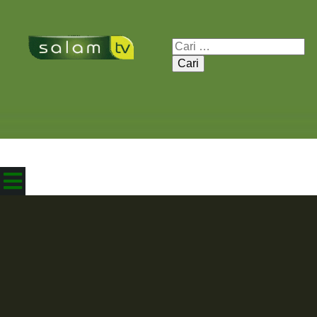
Cari
untuk: