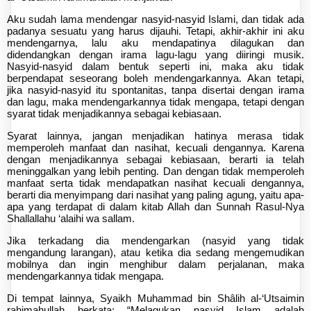
Aku sudah lama mendengar nasyid-nasyid Islami, dan tidak ada
padanya sesuatu yang harus dijauhi. Tetapi, akhir-akhir ini aku
mendengarnya, lalu aku mendapatinya dilagukan dan
didendangkan dengan irama lagu-lagu yang diiringi musik.
Nasyid-nasyid dalam bentuk seperti ini, maka aku tidak
berpendapat seseorang boleh mendengarkannya. Akan tetapi,
jika nasyid-nasyid itu spontanitas, tanpa disertai dengan irama
dan lagu, maka mendengarkannya tidak mengapa, tetapi dengan
syarat tidak menjadikannya sebagai kebiasaan.
Syarat lainnya, jangan menjadikan hatinya merasa tidak
memperoleh manfaat dan nasihat, kecuali dengannya. Karena
dengan menjadikannya sebagai kebiasaan, berarti ia telah
meninggalkan yang lebih penting. Dan dengan tidak memperoleh
manfaat serta tidak mendapatkan nasihat kecuali dengannya,
berarti dia menyimpang dari nasihat yang paling agung, yaitu apa-
apa yang terdapat di dalam kitab Allah dan Sunnah Rasul-Nya
Shallallahu ‘alaihi wa sallam.
Jika terkadang dia mendengarkan (nasyid yang tidak
mengandung larangan), atau ketika dia sedang mengemudikan
mobilnya dan ingin menghibur dalam perjalanan, maka
mendengarkannya tidak mengapa.
Di tempat lainnya, Syaikh Muhammad bin Shâlih al-‘Utsaimin
rahimahullah berkata: “Melagukan nasyid Islam adalah