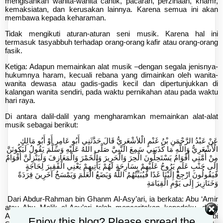
mengisahkan wanita-wanita cantik, pacaran, perzinaan, khamr,
kemaksiatan, dan kerusakan lainnya. Karena semua ini akan
membawa kepada keharaman.
Tidak mengikuti aturan-aturan seni musik. Karena hal ini
termasuk tasyabbuh terhadap orang-orang kafir atau orang-orang
fasik.
Ketiga: Adapun memainkan alat musik –dengan segala jenisnya-
hukumnya haram, kecuali rebana yang dimainkan oleh wanita-
wanita dewasa atau gadis-gadis kecil dan dipertunjukkan di
kalangan wanita sendiri, pada waktu pernikahan atau pada waktu
hari raya.
Di antara dalil-dalil yang mengharamkan memainkan alat-alat
musik sebagai berikut:
عَنْ عَبْدُ الرَّحْمَنِ بْنُ غَنْمٍ الْلأشْعَرِيُّ قَالَ حَدَّثَنِي أَبُو عَامِرٍ أَوْ أَبُو مَالِكٍ
الْأَشْعَرِيُّ وَاللَّهِ مَا كَذَبَنِي سَمِعَ النَّبِيَّ صَلَّى اللهُ عَلَيْهِ وَسَلَّمَ يَقُولُ لَيَكُونَنَّ
مِنْ أُمَّتِي أَقْوَامٌ يَسْتَحِلُّونَ الْحِرَ وَالْحَرِيرَ وَالْخَمْرَ وَالْمَعَازِفَ وَلَيَنْزِلَنَّ أَقْوَامٌ
إِلَى جَنْبِ عَلَمٍ يَرُوحُ عَلَيْهِمْ بِسَارِحَةٍ لَهُمْ يَأْتِيهِمْ يَعْنِي الْفَقِيرَ لِحَاجَةٍ
فَيَقُولُونَ ارْجِعْ إِلَيْنَا غَدًا فَيُبَيِّتُهُمُ اللَّهُ وَيَضَعُ الْعَلَمَ وَيَمْسَخُ آخَرِينَ قِرَدَةً
وَخَنَازِيرَ إِلَى يَوْمِ الْقِيَامَةِ
Dari Abdur-Rahman bin Ghanm Al-Asy’ari, ia berkata: Abu ‘Amir
atau Abu Malik al-Asy’ari telah menceritakan kepadaku, demi
Allah dia tidak berdusta kepadaku, dia telah mendengar Nabi
Enjoy this blog? Please spread the