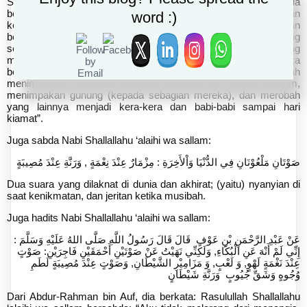
Shallallahu ‘alaihi wa sallam bersabda: “Benar-benar akan ada
beberapa kelompok orang dari umatku akan menghalalkan
word :)
kemaluan (yakni zina), sutera, khamr, dan alat-alat musik. Dan
beberapa kelompok orang benar-benar akan singgah ke lereng
sebuah gunung dengan binatang ternak mereka. Seorang yang
miskin mendatangi mereka untuk satu keperluan, lalu mereka
berkata: ‘Kembalilah kepada kami besok,” kemudian Allah
menimpakan siksaan kepada mereka di waktu malam,
menimpakan gunung (kepada sebagian mereka), dan merobah
yang lainnya menjadi kera-kera dan babi-babi sampai hari
kiamat”.
Juga sabda Nabi Shallallahu ‘alaihi wa sallam:
صَوْتَانِ مَلْعُوْنَانِ فِي الدُّنْيَا وَاْلأَخِرَةِ : مِزْمَارٌ عِنْدَ نِعْمَةٍ , وَرَنَّةِ عِنْدَ مُصِيبَةٍ
Dua suara yang dilaknat di dunia dan akhirat; (yaitu) nyanyian di
saat kenikmatan, dan jeritan ketika musibah.
Juga hadits Nabi Shallallahu ‘alaihi wa sallam:
عَنْ عَبْدِ الرَّحْمَنِ بْنِ عَوْفٍ قَالَ قَالَ رَسُولُ اللَّهِ صَلَّى اللهُ عَلَيْهِ وَسَلَّمَ :
إِنِّي لَمْ أَنْهَ عَنِ الْبُكَاءِ, وَلَكِنِّي نَهَيْتُ عَنْ صَوْتَيْنِ أَحْمَقَيْنِ فَاجِرَيْنِ: صَوْتٍ
عِنْدَ نَغْمَةٍ لَهْوٍ, وَ لَعْبٍ, وَ مَزَامِيْرِ الشَّيْطَانِ, وَصَوْتٍ عِنْدَ مُصِيبَةٍ لَطَمِ
وُجُوهٍ وَشَقِّ جُيُوبٍ وَرَنَّةِ شَيْطَانٍ
Dari Abdur-Rahman bin Auf, dia berkata: Rasulullah Shallallahu